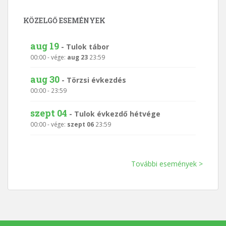
KÖZELGŐ ESEMÉNYEK
aug 19
-
Tulok tábor
00:00
- vége:
aug 23
23:59
aug 30
-
Törzsi évkezdés
00:00
-
23:59
szept 04
-
Tulok évkezdő hétvége
00:00
- vége:
szept 06
23:59
További események >