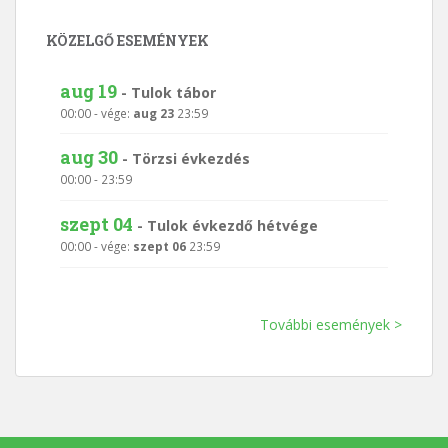
KÖZELGŐ ESEMÉNYEK
aug 19
-
Tulok tábor
00:00
- vége:
aug 23
23:59
aug 30
-
Törzsi évkezdés
00:00
-
23:59
szept 04
-
Tulok évkezdő hétvége
00:00
- vége:
szept 06
23:59
További események >