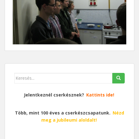
Keresés
erre:
Jelentkeznél cserkésznek?
Kattints ide!
Több, mint 100 éves a cserkészcsapatunk.
Nézd
meg a jubileumi aloldalt!