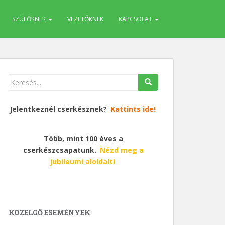
SZÜLŐKNEK
VEZETŐKNEK
KAPCSOLAT
Keresés
erre:
Jelentkeznél cserkésznek?
Kattints ide!
Több, mint 100 éves a
cserkészcsapatunk.
Nézd meg a
jubileumi aloldalt!
KÖZELGŐ ESEMÉNYEK