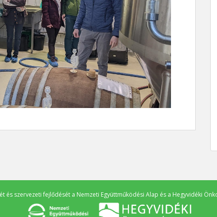
 és szervezeti fejlődését a
Nemzeti Együttműködési Alap
és a
Hegyvidéki Önk