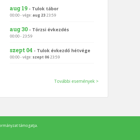
aug 19
-
Tulok tábor
00:00
- vége:
aug 23
23:59
aug 30
-
Törzsi évkezdés
00:00
-
23:59
szept 04
-
Tulok évkezdő hétvége
00:00
- vége:
szept 06
23:59
További események >
ormányzat
támogatja.