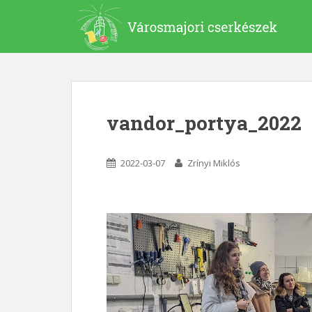
S
k
i
p
t
o
m
vandor_portya_2022
a
i
n
2022-03-07
Zrínyi Miklós
c
o
n
t
e
n
t