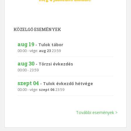
KÖZELGŐ ESEMÉNYEK
aug 19
-
Tulok tábor
00:00
- vége:
aug 23
23:59
aug 30
-
Törzsi évkezdés
00:00
-
23:59
szept 04
-
Tulok évkezdő hétvége
00:00
- vége:
szept 06
23:59
További események >