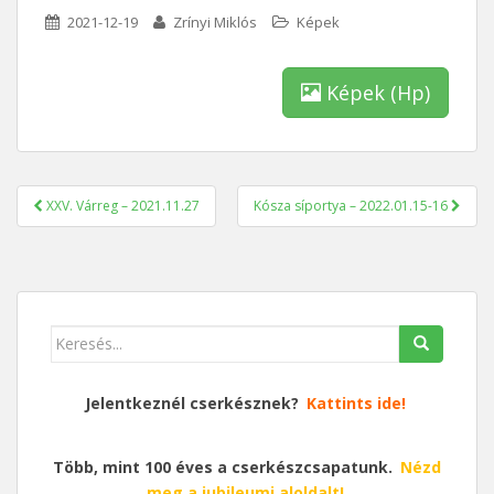
2021-12-19
Zrínyi Miklós
Képek
Képek (Hp)
Bejegyzés
XXV. Várreg – 2021.11.27
Kósza síportya – 2022.01.15-16
navigáció
Keresés
erre:
Jelentkeznél cserkésznek?
Kattints ide!
Több, mint 100 éves a cserkészcsapatunk.
Nézd
meg a jubileumi aloldalt!