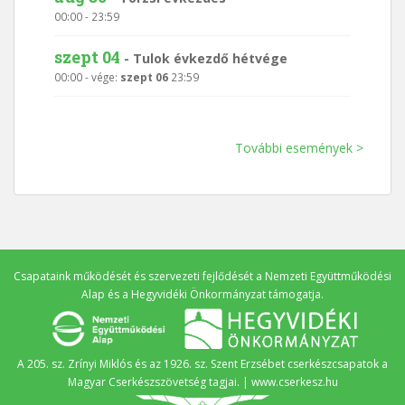
00:00
-
23:59
szept 04
-
Tulok évkezdő hétvége
00:00
- vége:
szept 06
23:59
További események >
Csapataink működését és szervezeti fejlődését a
Nemzeti Együttműködési
Alap
és a
Hegyvidéki Önkormányzat
támogatja.
A 205. sz. Zrínyi Miklós és az 1926. sz. Szent Erzsébet cserkészcsapatok a
Magyar Cserkészszövetség tagjai. |
www.cserkesz.hu