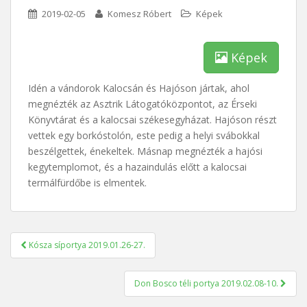
2019-02-05
Komesz Róbert
Képek
Képek
Idén a vándorok Kalocsán és Hajóson jártak, ahol
megnézték az Asztrik Látogatóközpontot, az Érseki
Könyvtárat és a kalocsai székesegyházat. Hajóson részt
vettek egy borkóstolón, este pedig a helyi svábokkal
beszélgettek, énekeltek. Másnap megnézték a hajósi
kegytemplomot, és a hazaindulás előtt a kalocsai
termálfürdőbe is elmentek.
Bejegyzés
Kósza síportya 2019.01.26-27.
navigáció
Don Bosco téli portya 2019.02.08-10.