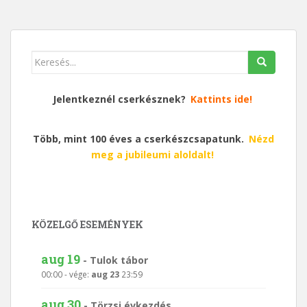
Keresés
erre:
Jelentkeznél cserkésznek?
Kattints ide!
Több, mint 100 éves a cserkészcsapatunk.
Nézd
meg a jubileumi aloldalt!
KÖZELGŐ ESEMÉNYEK
aug 19
-
Tulok tábor
00:00
- vége:
aug 23
23:59
aug 30
-
Törzsi évkezdés