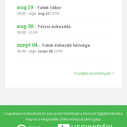
aug 19
-
Tulok tábor
00:00
- vége:
aug 23
23:59
aug 30
-
Törzsi évkezdés
00:00
-
23:59
szept 04
-
Tulok évkezdő hétvége
00:00
- vége:
szept 06
23:59
További események >
Csapataink működését és szervezeti fejlődését a
Nemzeti Együttműködési
Alap
és a
Hegyvidéki Önkormányzat
támogatja.