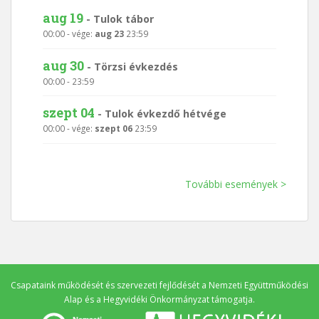
aug 19
-
Tulok tábor
00:00
- vége:
aug 23
23:59
aug 30
-
Törzsi évkezdés
00:00
-
23:59
szept 04
-
Tulok évkezdő hétvége
00:00
- vége:
szept 06
23:59
További események >
Csapataink működését és szervezeti fejlődését a
Nemzeti Együttműködési
Alap
és a
Hegyvidéki Önkormányzat
támogatja.