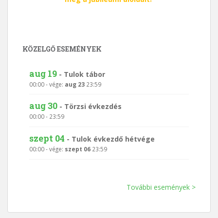
KÖZELGŐ ESEMÉNYEK
aug 19
-
Tulok tábor
00:00
- vége:
aug 23
23:59
aug 30
-
Törzsi évkezdés
00:00
-
23:59
szept 04
-
Tulok évkezdő hétvége
00:00
- vége:
szept 06
23:59
További események >