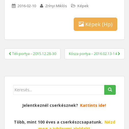
2016-02-10
Zrínyi Miklós
Képek
Képek (Hp)
Bejegyzés
Téli portya – 2015.12.28-30
Kósza portya – 2016.02.13-14
navigáció
Keresés
erre:
Jelentkeznél cserkésznek?
Kattints ide!
Több, mint 100 éves a cserkészcsapatunk.
Nézd
meg a jubileumi aloldalt!