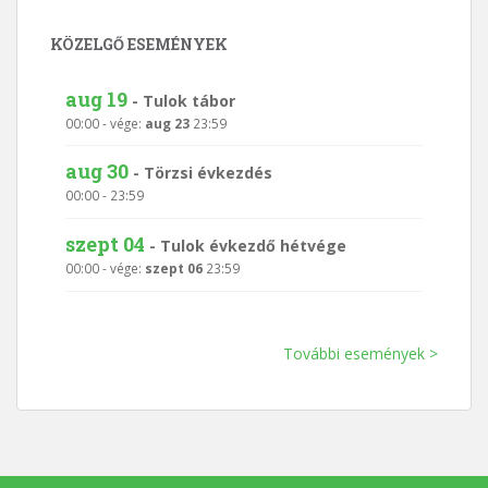
KÖZELGŐ ESEMÉNYEK
aug 19
-
Tulok tábor
00:00
- vége:
aug 23
23:59
aug 30
-
Törzsi évkezdés
00:00
-
23:59
szept 04
-
Tulok évkezdő hétvége
00:00
- vége:
szept 06
23:59
További események >