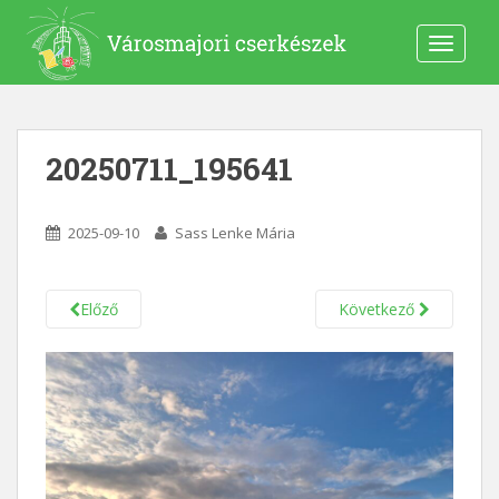
S
k
TOGGLE
i
p
t
o
20250711_195641
m
a
i
2025-09-10
Sass Lenke Mária
n
c
o
Előző
Következő
n
t
e
n
t