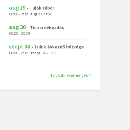
aug 19
-
Tulok tábor
00:00
- vége:
aug 23
23:59
aug 30
-
Törzsi évkezdés
00:00
-
23:59
szept 04
-
Tulok évkezdő hétvége
00:00
- vége:
szept 06
23:59
További események >