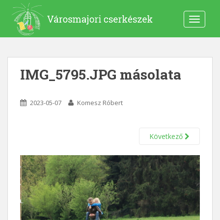
S
k
TOGGLE
i
p
t
o
IMG_5795.JPG másolata
m
a
i
2023-05-07
Komesz Róbert
n
c
o
Következő
n
t
e
n
t