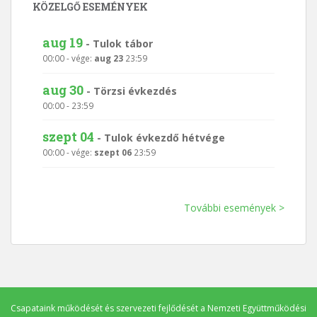
KÖZELGŐ ESEMÉNYEK
aug 19
-
Tulok tábor
00:00
- vége:
aug 23
23:59
aug 30
-
Törzsi évkezdés
00:00
-
23:59
szept 04
-
Tulok évkezdő hétvége
00:00
- vége:
szept 06
23:59
További események >
Csapataink működését és szervezeti fejlődését a
Nemzeti Együttműködési