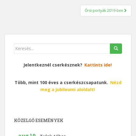
navigáció
Őrsi portyák 2019-ben
Keresés
erre:
Jelentkeznél cserkésznek?
Kattints ide!
Több, mint 100 éves a cserkészcsapatunk.
Nézd
meg a jubileumi aloldalt!
KÖZELGŐ ESEMÉNYEK
aug 19