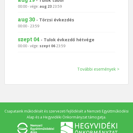
-
Tulok tábor
00:00
- vége:
aug 23
23:59
aug 30
-
Törzsi évkezdés
00:00
-
23:59
szept 04
-
Tulok évkezdő hétvége
00:00
- vége:
szept 06
23:59
További események >
Csapataink működését és szervezeti fejlődését a
Nemzeti Együttműködési
Alap
és a
Hegyvidéki Önkormányzat
támogatja.