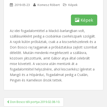
2019-05-23
Komesz Róbert
Képek
Képek
Az idei fogadalomtétel a Mackó-barlangban volt,
szállásunkként pedig a csobánkai cserkészpark szolgált.
A rajok külön próbáztak, csak a a kiscserkészeknek és a
Don Bosco raj tagjainak a próbáztatása zajlott szombat
délelőtt. Miután mindenki megérkezett a szállásra,
közösen játszottunk, amit Gábor atya által celebrált
mise követett. A vacsora után mentünk át a
fogadalomtétel helyszínére, ahol kiscserkész ígéretet a
Mangó és a Hópárduc, fogadalmat pedig a Csalán,
Pingvin és Kaméleon őrsök tettek.
Bejegyzés
Don Bosco téli portya 2019.02.08-10.